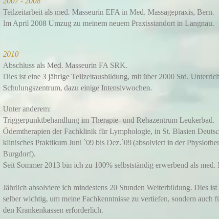
2007 - 2008
Teilzeitarbeit als med. Masseurin EFA in Med. Massagepraxis, Bern.
Im April 2008 Umzug zu meinem neuem Praxisstandort in Langnau.
2010
Abschluss als Med. Masseurin FA SRK.
Dies ist eine 3 jährige Teilzeitausbildung, mit über 2000 Std. Unterric
Schulungszentrum, dazu einige Intensivwochen.
Unter anderem:
Triggerpunktbehandlung im Therapie- und Rehazentrum Leukerbad.
Deutsc
Ödemtherapien der Fachklinik für Lymphologie, in St. Blasien
klinisches Praktikum Juni `09 bis Dez.`09
(absolviert in der Physioth
Burgdorf).
Seit Sommer 2013 bin ich zu 100% selbstständig erwerbend als med.
Jährlich absolviere ich mindestens 20 Stunden Weiterbildung. Dies ist 
selber wichtig, um meine Fachkenntnisse zu vertiefen, sondern auch 
den Krankenkassen erforderlich.