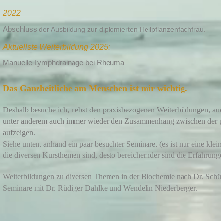
2022
Abschluss
der Ausbildung zur diplomierten Heilpflanzenfachfrau.
Aktuellste Weiterbildung 2025:
Manuelle Lymphdrainage bei Rheuma
Das Ganzheitliche am Menschen ist mir wichtig.
Deshalb besuche ich, nebst den praxisbezogenen Weiterbildungen, au
unter anderem auch immer wieder den Zusammenhang zwischen der p
aufzeigen.
Siehe unten, anhand ein paar besuchter Seminare, (es ist nur eine klei
die diversen Kursthemen sind, desto bereichernder sind die Erfahrung
Weiterbildungen zu diversen Themen in der Biochemie nach Dr. Schüs
Seminare mit Dr. Rüdiger Dahlke und Wendelin Niederberger.