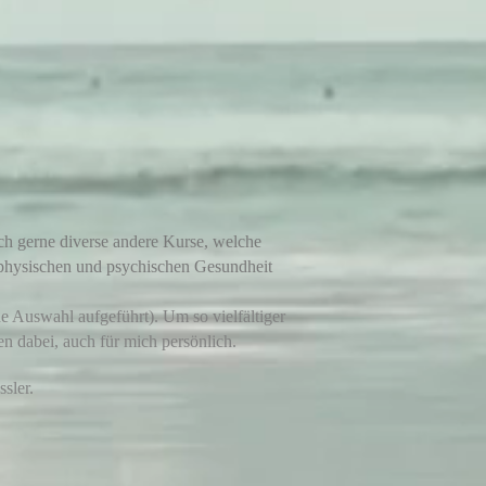
ch gerne diverse andere Kurse, welche
hysischen und psychischen Gesundheit
ne Auswahl aufgeführt). Um so vielfältiger
en dabei, auch für mich persönlich.
sler.