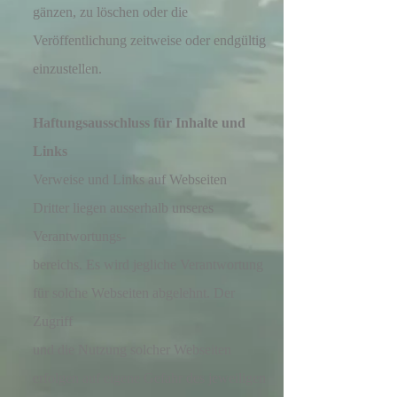
gänzen, zu
löschen oder die
Veröffentlichung zeit
weise oder endgültig
einzustellen.
Haftungsausschluss für Inhalte und
Links
Verweise und Links auf Webseiten
Dritter liegen ausserhalb unseres
Verantwortungs-
bereichs.
Es wird jegliche Verantwortung
für solche Webseiten abgelehnt. Der
Zugriff
und die Nutzung
solcher Webseiten
erfolgen auf
eigene Gefahr des jeweiligen