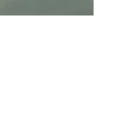
Nutzers.
Urheberrechtserklärung
Die Urheber- und alle anderen Rechte an
Inhalten, Bildern, Fotos oder anderen
Dateien
auf
dieser Website,
gehören
ausschliesslich Medizinische
Massagepraxis PRI-SUN oder
den
speziell
genannten Rechteinhabern.
Für die Reproduktion jeglicher Elemente
ist die
schriftliche
Zustimmung des
Urheberrechtsträgers im Voraus