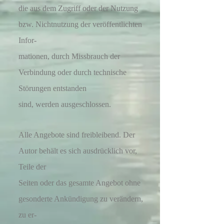
die
aus
dem Zugriff
oder der Nutzung
bzw. Nichtnutzung der veröffentlichten
Infor-
mationen,
durch
Missbrauch der
Verbindung
oder durch technische
Störungen entstanden
sind, werden
ausgeschlossen.
Alle Angebote sind freibleibend. Der
Autor behält es sich ausdrücklich vor,
Teile der
Seiten
oder das gesamte Angebot ohne
gesonderte Ankündigung zu verändern,
zu er-